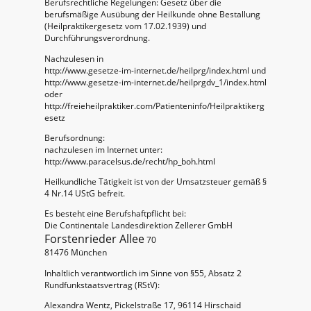
Berufsrechtliche Regelungen: Gesetz über die
berufsmäßige Ausübung der Heilkunde ohne Bestallung
(Heilpraktikergesetz vom 17.02.1939) und
Durchführungsverordnung.
Nachzulesen in
http://www.gesetze-im-internet.de/heilprg/index.html und
http://www.gesetze-im-internet.de/heilprgdv_1/index.html
oder
http://freieheilpraktiker.com/Patienteninfo/Heilpraktikerg
esetz
Berufsordnung:
nachzulesen im Internet unter:
http://www.paracelsus.de/recht/hp_boh.html
Heilkundliche Tätigkeit ist von der Umsatzsteuer gemäß §
4 Nr.14 UStG befreit.
Es besteht eine Berufshaftpflicht bei:
Die Continentale Landesdirektion Zellerer GmbH
Forstenrieder Allee
70
81476 München
Inhaltlich verantwortlich im Sinne von §55, Absatz 2
Rundfunkstaatsvertrag (RStV):
Alexandra Wentz, Pickelstraße 17, 96114 Hirschaid